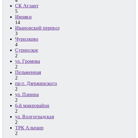
4
СК Атлант
5
Ивняки
14
Ивановский перевоз
3
Чурилково
4
Суринское
2
ул. Громова
2
Пельменная
2
пр-т. Дзержинского
2
ул. Панина
2
6-й микрорайон
2
ул. Волгоградская
2
ТРК Альтаир
2