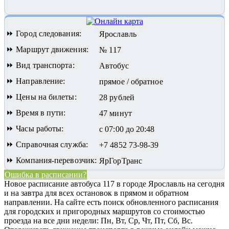
⏩ Город следования:
Ярославль
⏩ Маршрут движения:
№ 117
⏩ Вид транспорта:
Автобус
⏩ Направление:
прямое / обратное
⏩ Цены на билеты:
28 рублей
⏩ Время в пути:
47 минут
⏩ Часы работы:
с 07:00 до 20:48
⏩ Справочная служба:
+7 4852 73-98-39
⏩ Компания-перевозчик:
ЯрГорТранс
Ошибка в расписании?
Новое расписание автобуса 117 в городе Ярославль на сегодня
и на завтра для всех остановок в прямом и обратном
направлении. На сайте есть поиск обновленного расписания
для городских и пригородных маршрутов со стоимостью
проезда на все дни недели: Пн, Вт, Ср, Чт, Пт, Сб, Вс.