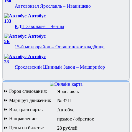
160
Автовокзал Ярославль – Иванищево
Автобус
133
КДП Заволжье – Ченцы
Автобус
5Б
15-й микрорайон – Осташинское кладбище
Автобус
28
Ярославский Шинный Завод – Машприбор
⏩ Город следования:
Ярославль
⏩ Маршрут движения:
№ 32П
⏩ Вид транспорта:
Автобус
⏩ Направление:
прямое / обратное
⏩ Цены на билеты:
28 рублей