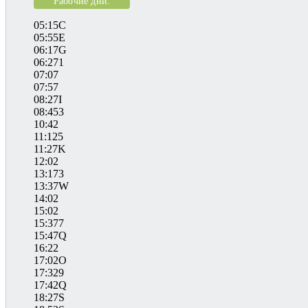
Рабочие дни:
05:15C
05:55E
06:17G
06:271
07:07
07:57
08:27I
08:453
10:42
11:125
11:27K
12:02
13:173
13:37W
14:02
15:02
15:377
15:47Q
16:22
17:02O
17:329
17:42Q
18:27S