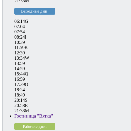
21:38M
Выходные дни:
06:14G
07:04
07:54
08:24I
10:39
11:59K
12:39
13:34W
13:59
14:59
15:44Q
16:59
17:39O
18:24
18:49
20:14S
20:58E
21:38M
Гостиница "Вятка"
Рабочие дни: