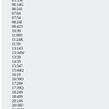
05:53E
06:14G
06:241
07:04
07:54
08:24I
08:423
10:39
11:095
11:24K
11:59
13:143
13:34W
13:59
14:59
15:347
15:44Q
16:19
16:59O
17:299
17:39Q
18:24S
18:49S
20:14S
20:58U