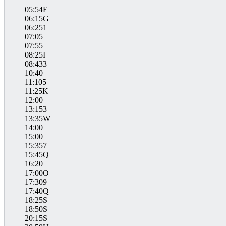
05:54E
06:15G
06:251
07:05
07:55
08:25I
08:433
10:40
11:105
11:25K
12:00
13:153
13:35W
14:00
15:00
15:357
15:45Q
16:20
17:00O
17:309
17:40Q
18:25S
18:50S
20:15S