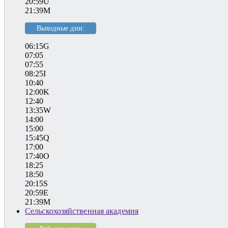
20:59U
21:39M
Выходные дни:
06:15G
07:05
07:55
08:25I
10:40
12:00K
12:40
13:35W
14:00
15:00
15:45Q
17:00
17:40O
18:25
18:50
20:15S
20:59E
21:39M
Сельскохозяйственная академия