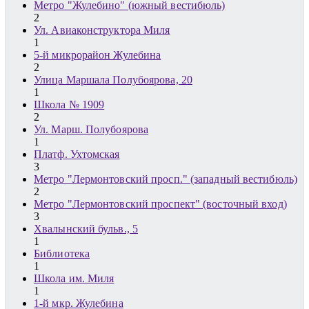
Метро "Жулебино" (южный вестибюль)
2
Ул. Авиаконструктора Миля
1
5-й микрорайон Жулебина
2
Улица Маршала Полубоярова, 20
1
Школа № 1909
2
Ул. Марш. Полубоярова
1
Платф. Ухтомская
3
Метро "Лермонтовский просп." (западный вестибюль)
2
Метро "Лермонтовский проспект" (восточный вход)
3
Хвалынский бульв., 5
1
Библиотека
1
Школа им. Миля
1
1-й мкр. Жулебина