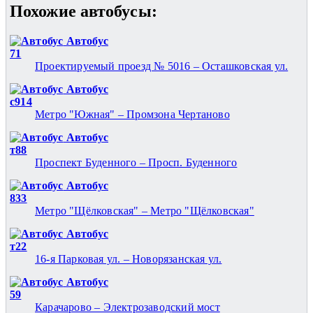
Похожие автобуcы:
Автобус
71
Проектируемый проезд № 5016 – Осташковская ул.
Автобус
с914
Метро "Южная" – Промзона Чертаново
Автобус
т88
Проспект Буденного – Просп. Буденного
Автобус
833
Метро "Щёлковская" – Метро "Щёлковская"
Автобус
т22
16-я Парковая ул. – Новорязанская ул.
Автобус
59
Карачарово – Электрозаводский мост