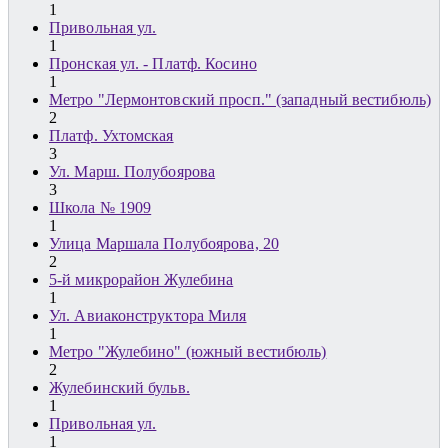
1
Привольная ул.
1
Пронская ул. - Платф. Косино
1
Метро "Лермонтовский просп." (западный вестибюль)
2
Платф. Ухтомская
3
Ул. Марш. Полубоярова
3
Школа № 1909
1
Улица Маршала Полубоярова, 20
2
5-й микрорайон Жулебина
1
Ул. Авиаконструктора Миля
1
Метро "Жулебино" (южный вестибюль)
2
Жулебинский бульв.
1
Привольная ул.
1