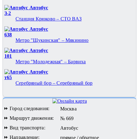
Автобус
З-2
Станция Крюково – СТО ВАЗ
Автобус
638
Метро "Щукинская" – Мякинино
Автобус
101
Метро "Молодежная" – Барвиха
Автобус
т65
Серебряный бор – Серебряный бор
⏩ Город следования:
Москва
⏩ Маршрут движения:
№ 669
⏩ Вид транспорта:
Автобус
⏩ Направление:
прямое / обратное