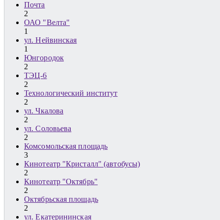
Почта
2
ОАО "Велта"
1
ул. Нейвинская
1
Юнгородок
2
ТЭЦ-6
2
Технологический институт
2
ул. Чкалова
2
ул. Соловьева
2
Комсомольская площадь
3
Кинотеатр "Кристалл" (автобусы)
2
Кинотеатр "Октябрь"
2
Октябрьская площадь
2
ул. Екатерининская