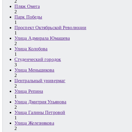
2
Пляж Омега
2
Парк Победы
1
Проспект Октябрьской Революции
1
Улица Адмирала Юмашева
2
Улица Колобова
1
Студенческий городок
3
Улица Меньшикова
2
Центральный универмаг
2
Улица Репина
1
Улица Дмитрия Ульянова
2
Улица Галины Петровой
1
Улица Железнякова
2