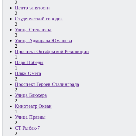
2
Центр занятости
2
Студенческий городок
2
Улица Степаняна
3
Улица Адмирала Юмашева
2
Проспект Октябрьской Революции
1
Парк Победы
1
Пляж Омега
2
Проспект Героев Сталинграда
2
Улица Блюхера
2
Кинотеатр Океан
1
Улица Правды
2
СТ Рыбак-7
2