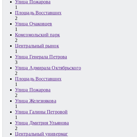
Улица Пожарова
1
Площадь Восставших
2
Улица Очаковцев
1
Комсомольский парк
2
Центральный рынок
1
Улица Генерала Петрова
3
Улица Адмирала Октябрьского
2
Площадь Восставших
1
Улица Пожарова
2
Улица Железнякова
1
Улица Галины Петровой
1
Улица Дмитрия Ульянова
2
Центральный универмаг