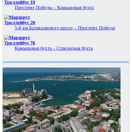
Троллейбус 19
Проспект Победы – Камышовая бухта
Троллейбус 20
5-й км Балаклавского шоссе – Проспект Победы
Троллейбус 76
Камышовая бухта – Стрелецкая бухта