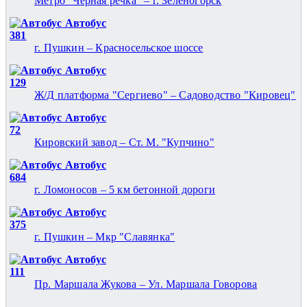
Метро "Чёрная речка" – г. Зеленогорск
Автобус
381
г. Пушкин – Красносельское шоссе
Автобус
129
Ж/Д платформа "Сергиево" – Садоводство "Кировец"
Автобус
72
Кировский завод – Ст. М. "Купчино"
Автобус
684
г. Ломоносов – 5 км бетонной дороги
Автобус
375
г. Пушкин – Мкр "Славянка"
Автобус
111
Пр. Маршала Жукова – Ул. Маршала Говорова