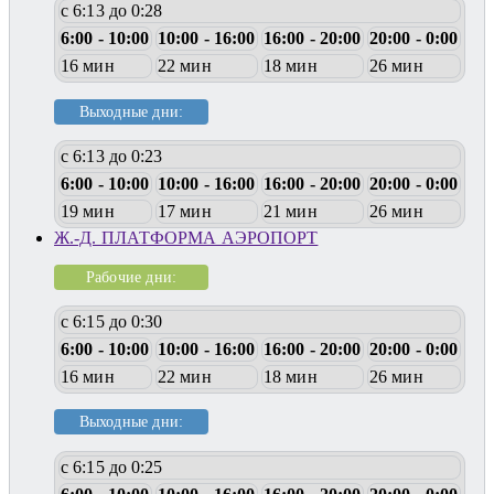
с 6:13 до 0:28
6:00 - 10:00
10:00 - 16:00
16:00 - 20:00
20:00 - 0:00
16 мин
22 мин
18 мин
26 мин
Выходные дни:
с 6:13 до 0:23
6:00 - 10:00
10:00 - 16:00
16:00 - 20:00
20:00 - 0:00
19 мин
17 мин
21 мин
26 мин
Ж.-Д. ПЛАТФОРМА АЭРОПОРТ
Рабочие дни:
с 6:15 до 0:30
6:00 - 10:00
10:00 - 16:00
16:00 - 20:00
20:00 - 0:00
16 мин
22 мин
18 мин
26 мин
Выходные дни:
с 6:15 до 0:25