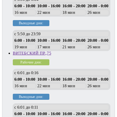
6:00 - 10:00
10:00 - 16:00
16:00 - 20:00
20:00 - 0:00
16 мин
22 мин
18 мин
26 мин
Выходные дни:
с 5:50 до 23:59
6:00 - 10:00
10:00 - 16:00
16:00 - 20:00
20:00 - 0:00
19 мин
17 мин
21 мин
26 мин
ВИТЕБСКИЙ ПР.,75
Рабочие дни:
с 6:01 до 0:16
6:00 - 10:00
10:00 - 16:00
16:00 - 20:00
20:00 - 0:00
16 мин
22 мин
18 мин
26 мин
Выходные дни:
с 6:01 до 0:11
6:00 - 10:00
10:00 - 16:00
16:00 - 20:00
20:00 - 0:00