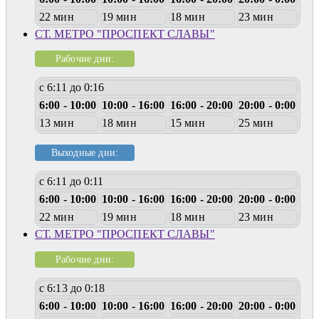
22 мин
19 мин
18 мин
23 мин
СТ. МЕТРО "ПРОСПЕКТ СЛАВЫ"
Рабочие дни:
с 6:11 до 0:16
6:00 - 10:00
10:00 - 16:00
16:00 - 20:00
20:00 - 0:00
13 мин
18 мин
15 мин
25 мин
Выходные дни:
с 6:11 до 0:11
6:00 - 10:00
10:00 - 16:00
16:00 - 20:00
20:00 - 0:00
22 мин
19 мин
18 мин
23 мин
СТ. МЕТРО "ПРОСПЕКТ СЛАВЫ"
Рабочие дни:
с 6:13 до 0:18
6:00 - 10:00
10:00 - 16:00
16:00 - 20:00
20:00 - 0:00