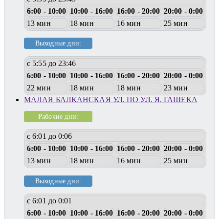
6:00 - 10:00
10:00 - 16:00
16:00 - 20:00
20:00 - 0:00
13 мин
18 мин
16 мин
25 мин
Выходные дни:
с 5:55 до 23:46
6:00 - 10:00
10:00 - 16:00
16:00 - 20:00
20:00 - 0:00
22 мин
18 мин
18 мин
23 мин
МАЛАЯ БАЛКАНСКАЯ УЛ. ПО УЛ. Я. ГАШЕКА
Рабочие дни:
с 6:01 до 0:06
6:00 - 10:00
10:00 - 16:00
16:00 - 20:00
20:00 - 0:00
13 мин
18 мин
16 мин
25 мин
Выходные дни:
с 6:01 до 0:01
6:00 - 10:00
10:00 - 16:00
16:00 - 20:00
20:00 - 0:00