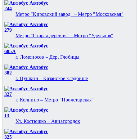
Автобус
244
Метро "Кировский завод" – Метро "Московская"
Автобус
279
Метро "Старая деревня" – Метро "Удельная"
Автобус
685А
г. Ломоносов – Дер. Глобицы
Автобус
382
г. Пушкин – Казанское кладбище
Автобус
327
г. Колпино – Метро "Пролетарская"
Автобус
13
Ул. Костюшко – Авиагородок
Автобус
325