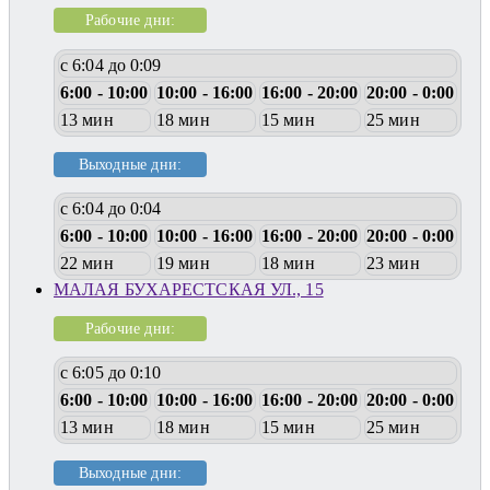
Рабочие дни:
с 6:04 до 0:09
6:00 - 10:00
10:00 - 16:00
16:00 - 20:00
20:00 - 0:00
13 мин
18 мин
15 мин
25 мин
Выходные дни:
с 6:04 до 0:04
6:00 - 10:00
10:00 - 16:00
16:00 - 20:00
20:00 - 0:00
22 мин
19 мин
18 мин
23 мин
МАЛАЯ БУХАРЕСТСКАЯ УЛ., 15
Рабочие дни:
с 6:05 до 0:10
6:00 - 10:00
10:00 - 16:00
16:00 - 20:00
20:00 - 0:00
13 мин
18 мин
15 мин
25 мин
Выходные дни: