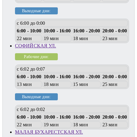
Выходные дни:
с 6:00 до 0:00
6:00 - 10:00
10:00 - 16:00
16:00 - 20:00
20:00 - 0:00
22 мин
19 мин
18 мин
23 мин
СОФИЙСКАЯ УЛ.
Рабочие дни:
с 6:02 до 0:07
6:00 - 10:00
10:00 - 16:00
16:00 - 20:00
20:00 - 0:00
13 мин
18 мин
15 мин
25 мин
Выходные дни:
с 6:02 до 0:02
6:00 - 10:00
10:00 - 16:00
16:00 - 20:00
20:00 - 0:00
22 мин
19 мин
18 мин
23 мин
МАЛАЯ БУХАРЕСТСКАЯ УЛ.