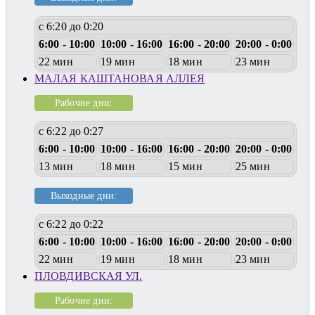
с 6:20 до 0:20
6:00 - 10:00
10:00 - 16:00
16:00 - 20:00
20:00 - 0:00
22 мин
19 мин
18 мин
23 мин
МАЛАЯ КАШТАНОВАЯ АЛЛЕЯ
Рабочие дни:
с 6:22 до 0:27
6:00 - 10:00
10:00 - 16:00
16:00 - 20:00
20:00 - 0:00
13 мин
18 мин
15 мин
25 мин
Выходные дни:
с 6:22 до 0:22
6:00 - 10:00
10:00 - 16:00
16:00 - 20:00
20:00 - 0:00
22 мин
19 мин
18 мин
23 мин
ПЛОВДИВСКАЯ УЛ.
Рабочие дни: