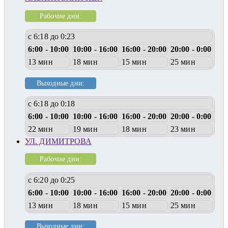
Рабочие дни:
с 6:18 до 0:23
6:00 - 10:00
10:00 - 16:00
16:00 - 20:00
20:00 - 0:00
13 мин
18 мин
15 мин
25 мин
Выходные дни:
с 6:18 до 0:18
6:00 - 10:00
10:00 - 16:00
16:00 - 20:00
20:00 - 0:00
22 мин
19 мин
18 мин
23 мин
УЛ. ДИМИТРОВА
Рабочие дни:
с 6:20 до 0:25
6:00 - 10:00
10:00 - 16:00
16:00 - 20:00
20:00 - 0:00
13 мин
18 мин
15 мин
25 мин
Выходные дни: