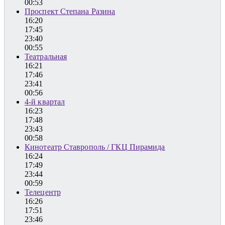
00:53
Проспект Степана Разина
16:20
17:45
23:40
00:55
Театральная
16:21
17:46
23:41
00:56
4-й квартал
16:23
17:48
23:43
00:58
Кинотеатр Ставрополь / ГКЦ Пирамида
16:24
17:49
23:44
00:59
Телецентр
16:26
17:51
23:46