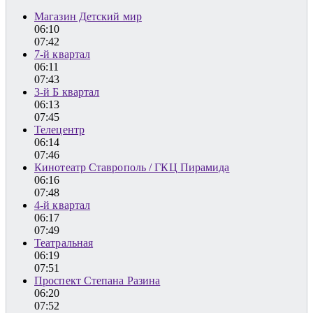
Магазин Детский мир
06:10
07:42
7-й квартал
06:11
07:43
3-й Б квартал
06:13
07:45
Телецентр
06:14
07:46
Кинотеатр Ставрополь / ГКЦ Пирамида
06:16
07:48
4-й квартал
06:17
07:49
Театральная
06:19
07:51
Проспект Степана Разина
06:20
07:52