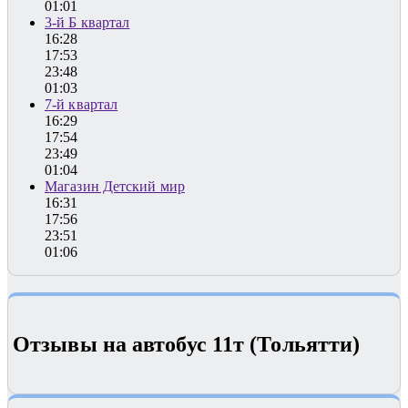
01:01
3-й Б квартал
16:28
17:53
23:48
01:03
7-й квартал
16:29
17:54
23:49
01:04
Магазин Детский мир
16:31
17:56
23:51
01:06
Отзывы на автобус 11т (Тольятти)