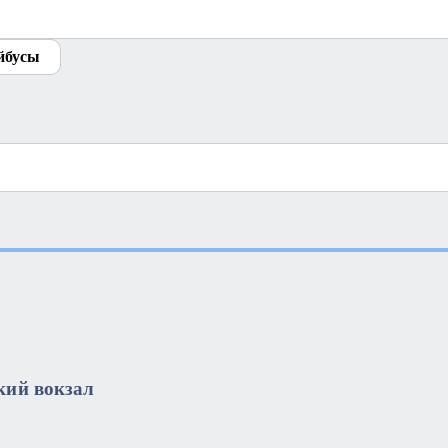
йбусы
кий вокзал