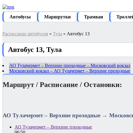
Автобуcы
Маршрутки
Трамваи
Тролле
Расписание автобусов
»
Тула
» Автобус 13
Автобус 13, Тула
АО Тулачермет – Верхние проходные – Московский вокзал
Московский вокзал – АО Тулачермет – Верхние проходные
Маршрут / Расписание / Остановки:
АО Тулачермет – Верхние проходные → Московс
АО Тулачермет – Верхние проходные
06:50