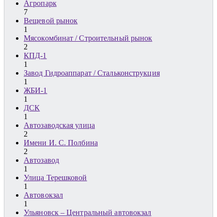
Агропарк
7
Вещевой рынок
1
Мясокомбинат / Строительный рынок
2
КПД-1
1
Завод Гидроаппарат / Стальконструкция
1
ЖБИ-1
1
ДСК
1
Автозаводская улица
2
Имени И. С. Полбина
2
Автозавод
1
Улица Терешковой
1
Автовокзал
1
Ульяновск – Центральный автовокзал