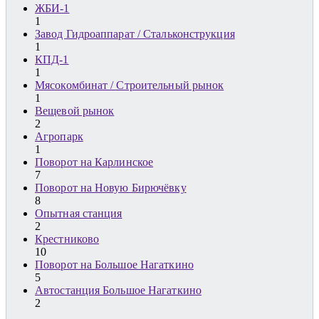
ЖБИ-1
1
Завод Гидроаппарат / Стальконструкция
1
КПД-1
1
Мясокомбинат / Строительный рынок
1
Вещевой рынок
2
Агропарк
1
Поворот на Карлинское
7
Поворот на Новую Бирючёвку
8
Опытная станция
2
Крестниково
10
Поворот на Большое Нагаткино
5
Автостанция Большое Нагаткино
2