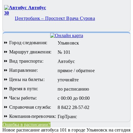
Автобус
30
Центробанк – Проспект Врача Сурова
⏩ Город следования:
Ульяновск
⏩ Маршрут движения:
№ 101
⏩ Вид транспорта:
Автобус
⏩ Направление:
прямое / обратное
⏩ Цены на билеты:
уточняйте
⏩ Время в пути:
по расписанию
⏩ Часы работы:
с 00:00 до 00:00
⏩ Справочная служба:
8 8422 28-57-02
⏩ Компания-перевозчик:
ГорТранс
Ошибка в расписании?
Новое расписание автобуса 101 в городе Ульяновск на сегодня