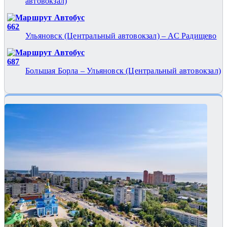
автовокзал)
Автобус
662
Ульяновск (Центральный автовокзал) – АС Радищево
Автобус
687
Большая Борла – Ульяновск (Центральный автовокзал)