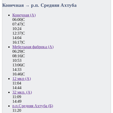
Конечная → р.п. Средняя Ахтуба
Конечная (А)
06:00|C
07:47|C
10:24
12:37|C
14:04
16:17|C
Мебельная фабрика (А)
06:29|C
08:16|C
10:53
13:06|C
14:33
16:46|C
12 мкр (А)
11:04
14:44
32 мкр. (А)
11:09
14:49
р.п.Средняя Ахтуба (Б)
11:20