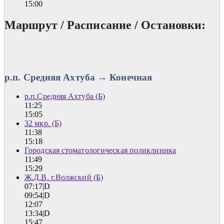
15:00
Маршрут / Расписание / Остановки:
р.п. Средняя Ахтуба → Конечная
р.п.Средняя Ахтуба (Б)
11:25
15:05
32 мкр. (Б)
11:38
15:18
Городская стоматологическая поликлиника
11:49
15:29
Ж.Д.В. г.Волжский (Б)
07:17|D
09:54|D
12:07
13:34|D
15:47