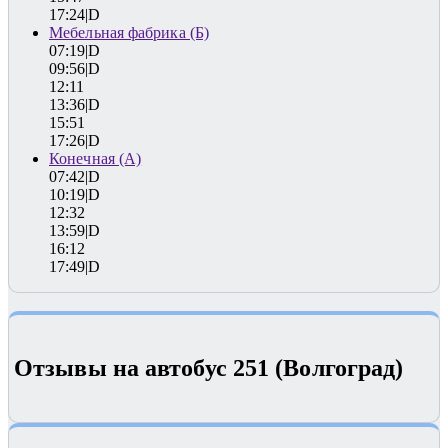
17:24|D
Мебельная фабрика (Б)
07:19|D
09:56|D
12:11
13:36|D
15:51
17:26|D
Конечная (А)
07:42|D
10:19|D
12:32
13:59|D
16:12
17:49|D
Отзывы на автобус 251 (Волгоград)