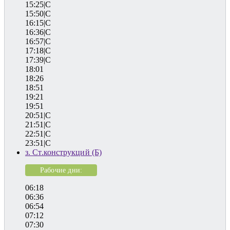
15:25|C
15:50|C
16:15|C
16:36|C
16:57|C
17:18|C
17:39|C
18:01
18:26
18:51
19:21
19:51
20:51|C
21:51|C
22:51|C
23:51|C
з. Ст.конструкций (Б)
Рабочие дни:
06:18
06:36
06:54
07:12
07:30