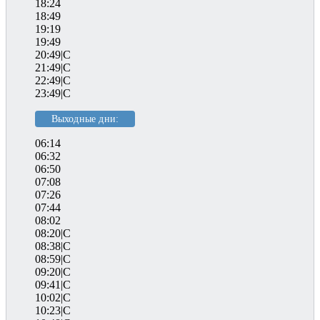
18:24
18:49
19:19
19:49
20:49|C
21:49|C
22:49|C
23:49|C
Выходные дни:
06:14
06:32
06:50
07:08
07:26
07:44
08:02
08:20|C
08:38|C
08:59|C
09:20|C
09:41|C
10:02|C
10:23|C