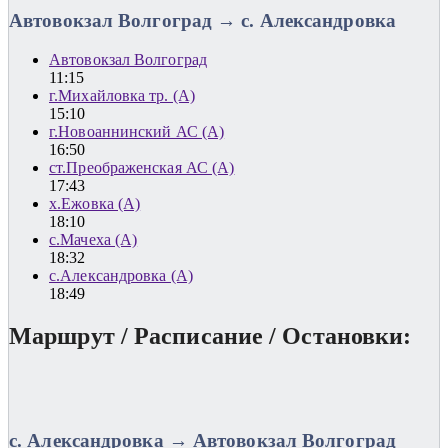
Автовокзал Волгоград → с. Александровка
Автовокзал Волгоград
11:15
г.Михайловка тр. (А)
15:10
г.Новоаннинский АС (А)
16:50
ст.Преображенская АС (А)
17:43
х.Ежовка (А)
18:10
с.Мачеха (А)
18:32
с.Александровка (А)
18:49
Маршрут / Расписание / Остановки:
с. Александровка → Автовокзал Волгоград