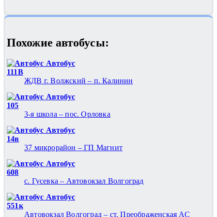
Похожие автобуcы:
Автобус
111В
ЖДВ г. Волжский – п. Калинин
Автобус
105
3-я школа – пос. Орловка
Автобус
14в
37 микрорайон – ГП Магнит
Автобус
608
с. Гусевка – Автовокзал Волгоград
Автобус
551к
Автовокзал Волгоград – ст. Преображенская АС