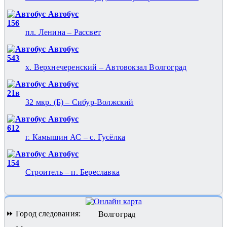
Автобус
156
пл. Ленина – Рассвет
Автобус
543
х. Верхнечеренский – Автовокзал Волгоград
Автобус
21в
32 мкр. (Б) – Сибур-Волжский
Автобус
612
г. Камышин АС – с. Гусёлка
Автобус
154
Строитель – п. Береславка
⏩ Город следования:
Волгоград