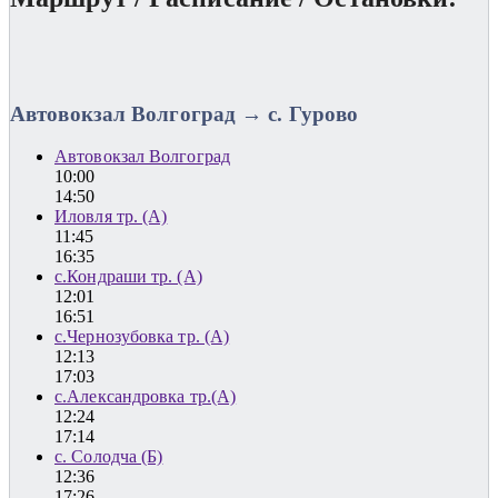
Автовокзал Волгоград → с. Гурово
Автовокзал Волгоград
10:00
14:50
Иловля тр. (А)
11:45
16:35
с.Кондраши тр. (А)
12:01
16:51
с.Чернозубовка тр. (А)
12:13
17:03
с.Александровка тр.(А)
12:24
17:14
с. Солодча (Б)
12:36
17:26