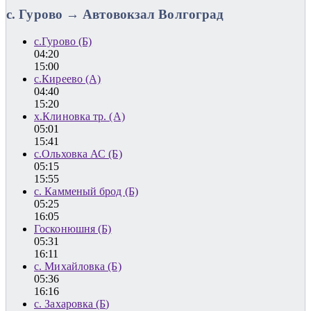
с. Гурово → Автовокзал Волгоград
с.Гурово (Б)
04:20
15:00
с.Киреево (А)
04:40
15:20
х.Клиновка тр. (А)
05:01
15:41
с.Ольховка АС (Б)
05:15
15:55
с. Камменый брод (Б)
05:25
16:05
Госконюшня (Б)
05:31
16:11
с. Михайловка (Б)
05:36
16:16
с. Захаровка (Б)