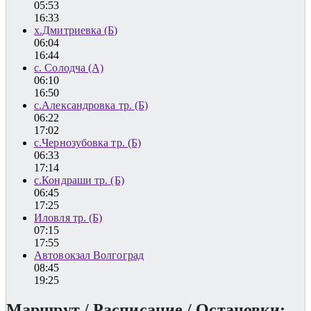
05:53
16:33
х.Дмитриевка (Б)
06:04
16:44
с. Солодча (А)
06:10
16:50
с.Александровка тр. (Б)
06:22
17:02
с.Чернозубовка тр. (Б)
06:33
17:14
с.Кондраши тр. (Б)
06:45
17:25
Иловля тр. (Б)
07:15
17:55
Автовокзал Волгоград
08:45
19:25
Маршрут / Расписание / Остановки: