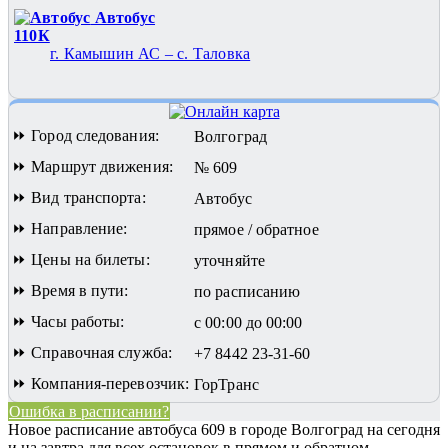
Автобус
110К
г. Камышин АС – с. Таловка
⏩ Город следования:
Волгоград
⏩ Маршрут движения:
№ 609
⏩ Вид транспорта:
Автобус
⏩ Направление:
прямое / обратное
⏩ Цены на билеты:
уточняйте
⏩ Время в пути:
по расписанию
⏩ Часы работы:
с 00:00 до 00:00
⏩ Справочная служба:
+7 8442 23-31-60
⏩ Компания-перевозчик:
ГорТранс
Ошибка в расписании?
Новое расписание автобуса 609 в городе Волгоград на сегодня
и на завтра для всех остановок в прямом и обратном