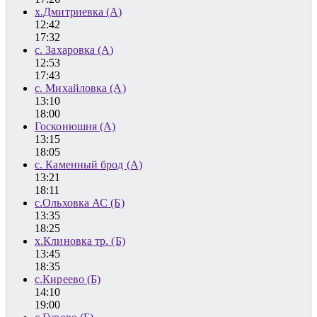
х.Дмитриевка (А)
12:42
17:32
с. Захаровка (А)
12:53
17:43
с. Михайловка (А)
13:10
18:00
Госконюшня (А)
13:15
18:05
с. Каменный брод (А)
13:21
18:11
с.Ольховка АС (Б)
13:35
18:25
х.Клиновка тр. (Б)
13:45
18:35
с.Киреево (Б)
14:10
19:00