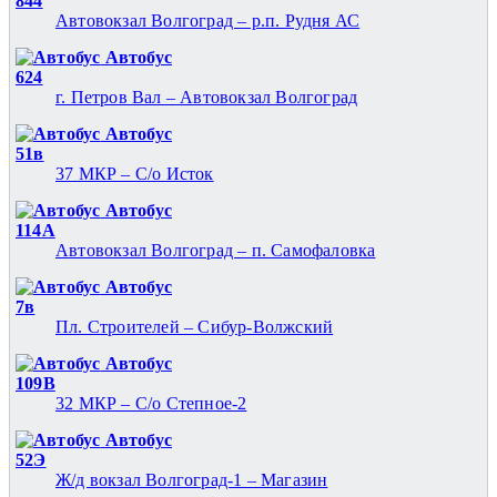
844
Автовокзал Волгоград – р.п. Рудня АС
Автобус
624
г. Петров Вал – Автовокзал Волгоград
Автобус
51в
37 МКР – С/о Исток
Автобус
114А
Автовокзал Волгоград – п. Самофаловка
Автобус
7в
Пл. Строителей – Сибур-Волжский
Автобус
109В
32 МКР – С/о Степное-2
Автобус
52Э
Ж/д вокзал Волгоград-1 – Магазин