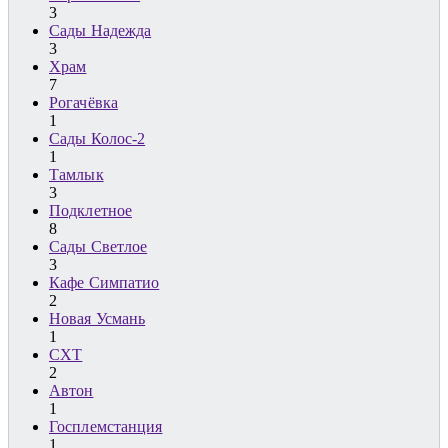
3
Сады Надежда
3
Храм
7
Рогачёвка
1
Сады Колос-2
1
Тамлык
3
Подклетное
8
Сады Светлое
3
Кафе Симпатио
2
Новая Усмань
1
СХТ
2
Автон
1
Госплемстанция
1