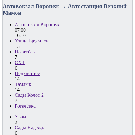
Автовокзал Воронеж → Автостанция Верхний
Мамон
Автовокзал Воронеж
07:00
16:10
Улица Брусилова
13
Нефтебаза
7
СХТ
6
Подклетное
14
Тамлык
14
Сады Колос-2
7
Рогачёвка
1
Храм
2
Сады Надежда
6