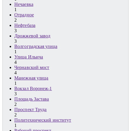
Нечаевка
1
Отрадное
2
Нефтебаза
3
Дрожжевой завод
3
Волгоградская улица
1
Улица Ильича
4
Чернавский мост
4
Манежная улица
1
Вокзал Воронеж-1
3
Площадь Застава
2
Проспект Труда
2
Политехнический институт
1
Рабочий проспект