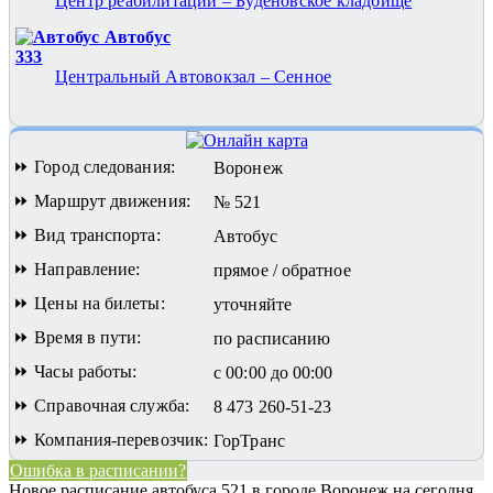
Центр реабилитации – Будёновское кладбище
Автобус
333
Центральный Автовокзал – Сенное
⏩ Город следования:
Воронеж
⏩ Маршрут движения:
№ 521
⏩ Вид транспорта:
Автобус
⏩ Направление:
прямое / обратное
⏩ Цены на билеты:
уточняйте
⏩ Время в пути:
по расписанию
⏩ Часы работы:
с 00:00 до 00:00
⏩ Справочная служба:
8 473 260-51-23
⏩ Компания-перевозчик:
ГорТранс
Ошибка в расписании?
Новое расписание автобуса 521 в городе Воронеж на сегодня