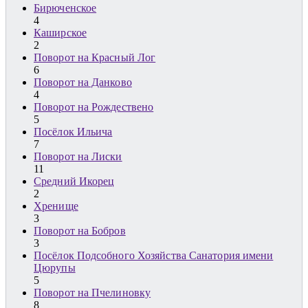
Бирюченское
4
Каширское
2
Поворот на Красный Лог
6
Поворот на Данково
4
Поворот на Рождествено
5
Посёлок Ильича
7
Поворот на Лиски
11
Средний Икорец
2
Хренище
3
Поворот на Бобров
3
Посёлок Подсобного Хозяйства Санатория имени
Цюрупы
5
Поворот на Пчелиновку
8