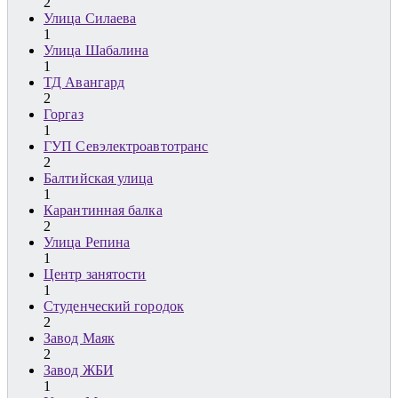
2
Улица Силаева
1
Улица Шабалина
1
ТД Авангард
2
Горгаз
1
ГУП Севэлектроавтотранс
2
Балтийская улица
1
Карантинная балка
2
Улица Репина
1
Центр занятости
1
Студенческий городок
2
Завод Маяк
2
Завод ЖБИ
1