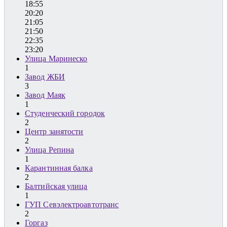
18:55
20:20
21:05
21:50
22:35
23:20
Улица Маринеско
1
Завод ЖБИ
3
Завод Маяк
1
Студенческий городок
2
Центр занятости
2
Улица Репина
1
Карантинная балка
2
Балтийская улица
1
ГУП Севэлектроавтотранс
2
Горгаз