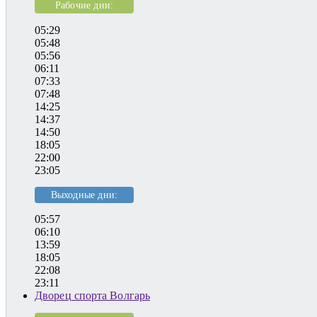
Рабочие дни:
05:29
05:48
05:56
06:11
07:33
07:48
14:25
14:37
14:50
18:05
22:00
23:05
Выходные дни:
05:57
06:10
13:59
18:05
22:08
23:11
Дворец спорта Волгарь