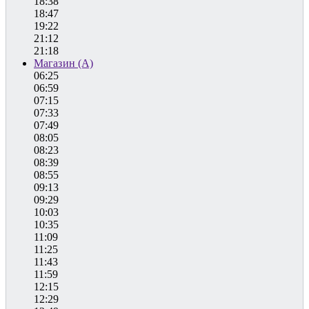
18:38
18:47
19:22
21:12
21:18
Магазин (А)
06:25
06:59
07:15
07:33
07:49
08:05
08:23
08:39
08:55
09:13
09:29
10:03
10:35
11:09
11:25
11:43
11:59
12:15
12:29