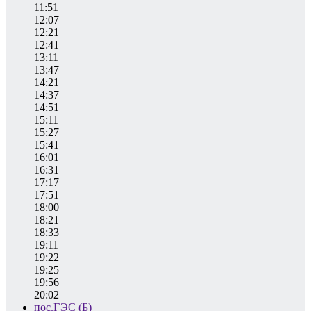
11:51
12:07
12:21
12:41
13:11
13:47
14:21
14:37
14:51
15:11
15:27
15:41
16:01
16:31
17:17
17:51
18:00
18:21
18:33
19:11
19:22
19:25
19:56
20:02
пос.ГЭС (Б)