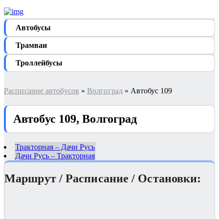
Автобуcы
Трамваи
Троллейбусы
Расписание автобусов
»
Волгоград
» Автобус 109
Автобус 109, Волгоград
Тракторная – Дачи Русь
Дачи Русь – Тракторная
Маршрут / Расписание / Остановки: