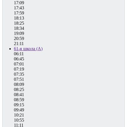
17:09
17:43
17:59
18:13
18:25
18:34
19:09
20:59
21:11
61-я школа (А)
06:11
06:45
07:01
07:19
07:35
07:51
08:09
08:25
08:41
08:59
09:15
09:49
10:21
10:55
11:11