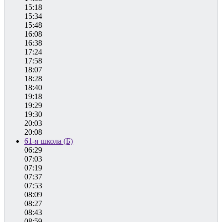
15:18
15:34
15:48
16:08
16:38
17:24
17:58
18:07
18:28
18:40
19:18
19:29
19:30
20:03
20:08
61-я школа (Б)
06:29
07:03
07:19
07:37
07:53
08:09
08:27
08:43
08:59