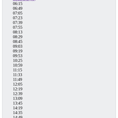
06:15
06:49
07:05
07:23
07:39
07:55
08:13
08:29
08:45
09:03
09:19
09:53
10:25
10:59
11:15
11:33
11:49
12:05
12:19
12:39
13:09
13:45
14:19
14:35
14:49