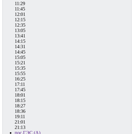
11:29
11:45
12:01
12:15
12:35
13:05
13:41
14:15
14:31
14:45
15:05
15:21
15:35
15:55
16:25
17:11
17:45
18:01
18:15
18:27
18:36
19:11
21:01
21:13
пос.ГЭС (А)