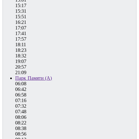
15:17
15:31
15:51
16:21
17:07
17:41
17:57
18:11
18:23
18:32
19:07
20:57
21:09
Парк Памяти (А)
06:08
06:42
06:58
07:16
07:32
07:48
08:06
08:22
08:38
08:56