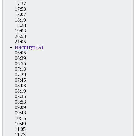
17:37
17:53
18:07
18:19
18:28
19:03
20:53
21:05
Институт (А)
06:05
06:39
06:55
07:13
07:29
07:45
08:03
08:19
08:35
08:53
09:09
09:43
10:15
10:49
11:05
11:23