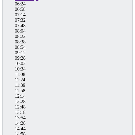
06:24
06:58
07:14
07:32
07:48
08:04
08:22
08:38
08:54
09:12
09:28
10:02
10:34
11:08
11:24
11:39
11:58
12:14
12:28
12:48
13:18
13:54
14:28
14:44
14:58