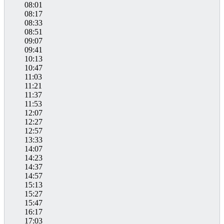
08:01
08:17
08:33
08:51
09:07
09:41
10:13
10:47
11:03
11:21
11:37
11:53
12:07
12:27
12:57
13:33
14:07
14:23
14:37
14:57
15:13
15:27
15:47
16:17
17:03