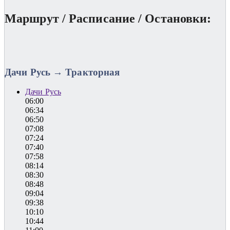
Маршрут / Расписание / Остановки:
Дачи Русь → Тракторная
Дачи Русь
06:00
06:34
06:50
07:08
07:24
07:40
07:58
08:14
08:30
08:48
09:04
09:38
10:10
10:44