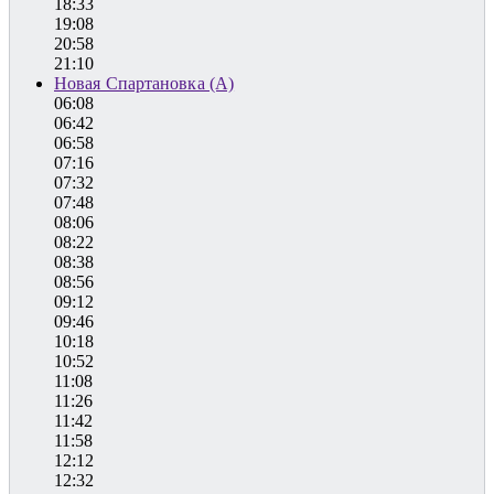
18:33
19:08
20:58
21:10
Новая Спартановка (А)
06:08
06:42
06:58
07:16
07:32
07:48
08:06
08:22
08:38
08:56
09:12
09:46
10:18
10:52
11:08
11:26
11:42
11:58
12:12
12:32