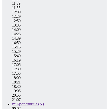
11:39
11:55
12:09
12:29
12:59
13:35
14:09
14:25
14:39
14:59
15:15
15:29
15:49
16:19
17:05
17:39
17:55
18:09
18:21
18:30
19:05
20:55
21:07
ул.Кропоткина (А)
06:07